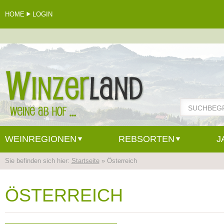
HOME
LOGIN
WEINREGIONEN
REBSORTEN
J
Sie befinden sich hier:
Startseite
» Österreich
ÖSTERREICH