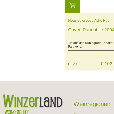
Neusiedlersee / Achs Paul
Cuvee Pannobile 200
Tiefdunkles Rubingranat, opaker
Farbker....
€ 102,
Fl. 3,0 l
Weinregionen