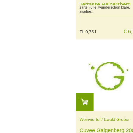
Terrasse Reipersberg
zarte Fülle; wunderschön klare,
2007
ziselier...
€ 6
Fl. 0,75 l
Weinviertel / Ewald Gruber
Cuvee Galgenberg 20