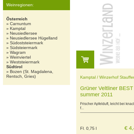
Weinregionen:
Österreich
» Carnuntum
» Kamptal
» Neusiedlersee
» Neusiedlersee Hügelland
» Südoststeiermark
» Südsteiermark
» Wagram
» Weinviertel
» Weststeiermark
Südtirol
» Bozen (St. Magdalena,
Rentsch, Gries)
Kamptal / Winzerhof Stauffe
Grüner Veltliner BEST
summer 2011
Frischer Apfelduft, leicht bei knac
f...
€ 4
Fl. 0,75 l