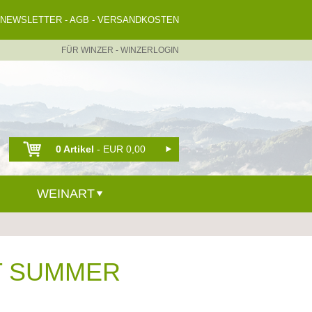
NEWSLETTER
-
AGB
-
VERSANDKOSTEN
FÜR WINZER
-
WINZERLOGIN
0 Artikel
- EUR 0,00
WEINART
T SUMMER