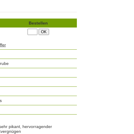
Bestellen
fer
grube
s
 sehr pikant, hervorragender
nkvergnügen