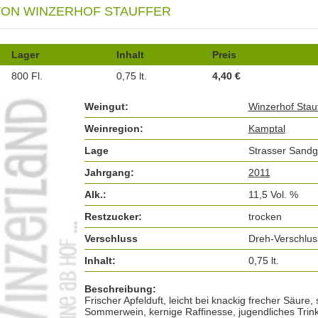
ON WINZERHOF STAUFFER
Lager
Inhalt
Preis
800 Fl.
0,75 lt.
4,40 €
Weingut:
Winzerhof Stauf
Weinregion:
Kamptal
Lage
Strasser Sand
Jahrgang:
2011
Alk.:
11,5 Vol. %
Restzucker:
trocken
Verschluss
Dreh-Verschlus
Inhalt:
0,75 lt.
Beschreibung:
Frischer Apfelduft, leicht bei knackig frecher Säure,
Sommerwein, kernige Raffinesse, jugendliches Tri