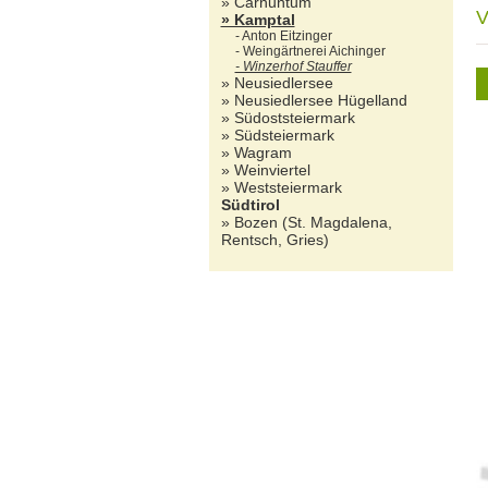
» Carnuntum
V
» Kamptal
- Anton Eitzinger
- Weingärtnerei Aichinger
- Winzerhof Stauffer
» Neusiedlersee
» Neusiedlersee Hügelland
» Südoststeiermark
» Südsteiermark
» Wagram
» Weinviertel
» Weststeiermark
Südtirol
» Bozen (St. Magdalena,
Rentsch, Gries)