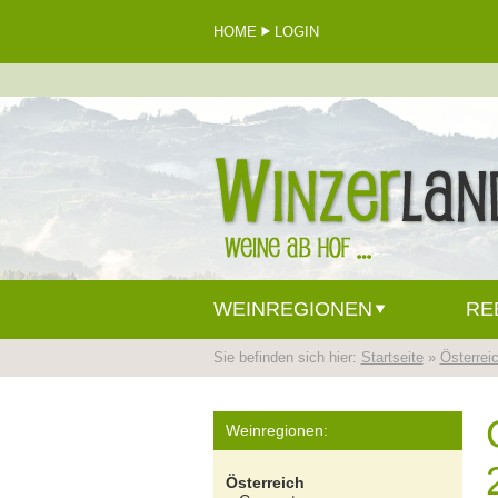
HOME
LOGIN
WEINREGIONEN
RE
Sie befinden sich hier:
Startseite
»
Österrei
Weinregionen:
Österreich