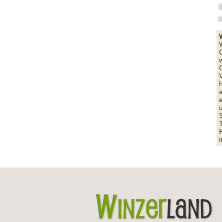
W
Q
G
V
a
e