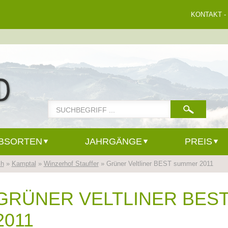
KONTAKT
-
BSORTEN
JAHRGÄNGE
PREIS
ch
»
Kamptal
»
Winzerhof Stauffer
» Grüner Veltliner BEST summer 2011
GRÜNER VELTLINER BES
2011