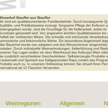
Winzerhof Stauffer aus Stauffer
ir sind ein qualitätsorientierter Familienbetrieb. Durch konsequente Qu
ualitäts- und Prädikatsweine erzeugt. Sorgsame Pflege der Kulturen un
weitergegeben wurde, sind die Grundlage für die Kellerarbeit, wobei 
rundsatz gehandelt wird. Von angenehm leichten Qualitätsweinen bis z
ielfalt der vinifizierten Weine. Die schnelle und schonende Verarbeitu
harmonische und bekömmliche Weine. Ein besonderes Augenmerk legen 
lter Bauerhof wurde neu adaptiert und drei Winzerzimmer eingerichtet,
inladen. Durch individuelle Weinverkostungen, Kellerführung und Riede
unseren Top Lagen wollen wir dem Weinfreund das Kulturgut Wein nähe
Sie zusätzlich verschiedene Geschenkideen. Selbsterzeugte Produkte w
Traubensaft und Speiseöl aus Kaltgepressten Raps runden das Programm
Produkte auch zu. In unserem Onlineshop können Sie virtuell Ihren Per
international ab 12 Flaschen Versenden.
Weinregionen
Allgemein
N