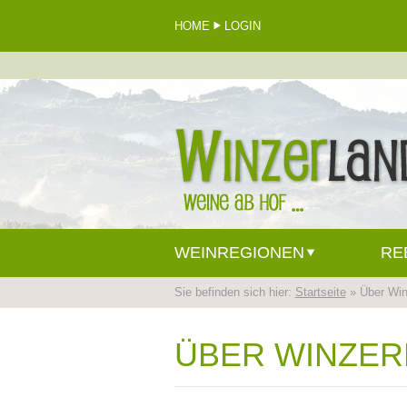
HOME
LOGIN
WEINREGIONEN
RE
Sie befinden sich hier:
Startseite
» Über Win
ÜBER WINZER