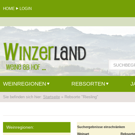
HOME
LOGIN
WEINREGIONEN
REBSORTEN
J
Sie befinden sich hier:
Startseite
» Rebsorte "Riesling"
Weinregionen:
Suchergebnisse einschränken
Weinart
Rebsorte