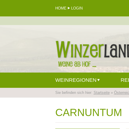
HOME
LOGIN
WEINREGIONEN
RE
Sie befinden sich hier:
Startseite
»
Österrei
CARNUNTUM