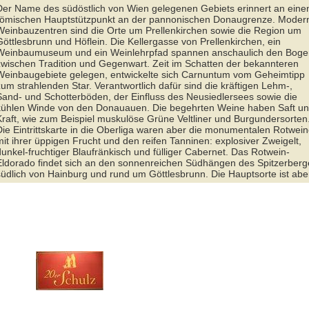
Der Name des südöstlich von Wien gelegenen Gebiets erinnert an eine
römischen Hauptstützpunkt an der pannonischen Donaugrenze. Moder
Weinbauzentren sind die Orte um Prellenkirchen sowie die Region um
öttlesbrunn und Höflein. Die Kellergasse von Prellenkirchen, ein
Weinbaumuseum und ein Weinlehrpfad spannen anschaulich den Boge
zwischen Tradition und Gegenwart. Zeit im Schatten der bekannteren
Weinbaugebiete gelegen, entwickelte sich Carnuntum vom Geheimtipp
um strahlenden Star. Verantwortlich dafür sind die kräftigen Lehm-,
Sand- und Schotterböden, der Einfluss des Neusiedlersees sowie die
kühlen Winde von den Donauauen. Die begehrten Weine haben Saft u
Kraft, wie zum Beispiel muskulöse Grüne Veltliner und Burgundersorten
ie Eintrittskarte in die Oberliga waren aber die monumentalen Rotwei
it ihrer üppigen Frucht und den reifen Tanninen: explosiver Zweigelt,
unkel-fruchtiger Blaufränkisch und fülliger Cabernet. Das Rotwein-
Eldorado findet sich an den sonnenreichen Südhängen des Spitzerberg
üdlich von Hainburg und rund um Göttlesbrunn. Die Hauptsorte ist abe