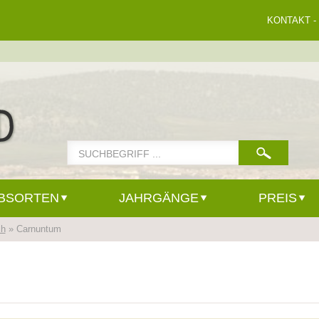
KONTAKT
-
BSORTEN
JAHRGÄNGE
PREIS
ch
» Carnuntum