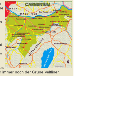
n
ne
n
nd
.
ne
es
r immer noch der Grüne Veltliner.