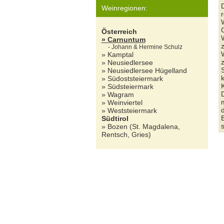
Weinregionen:
G
Österreich
» Carnuntum
- Johann & Hermine Schulz
» Kamptal
z
» Neusiedlersee
» Neusiedlersee Hügelland
» Südoststeiermark
» Südsteiermark
D
» Wagram
m
» Weinviertel
d
» Weststeiermark
Südtirol
s
» Bozen (St. Magdalena,
Rentsch, Gries)